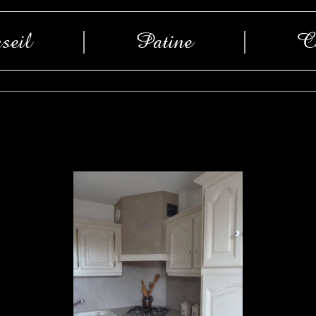
seil
|
Patine
|
Co