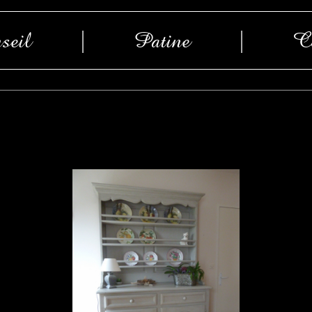
seil
|
Patine
|
Co